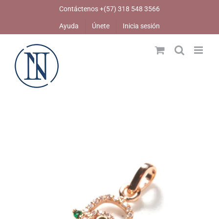
Skip
Contáctenos +(57) 318 548 3566
to
Ayuda
Únete
Inicia sesión
content