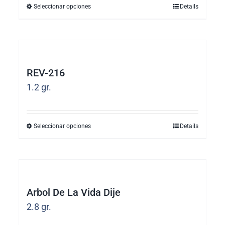
se
Seleccionar opciones
Details
Este
pueden
producto
elegir
tiene
en
múltiples
la
REV-216
variantes.
página
1.2
gr.
Las
de
opciones
producto
se
Seleccionar opciones
Details
Este
pueden
producto
elegir
tiene
en
múltiples
la
Arbol De La Vida Dije
variantes.
página
2.8
gr.
Las
de