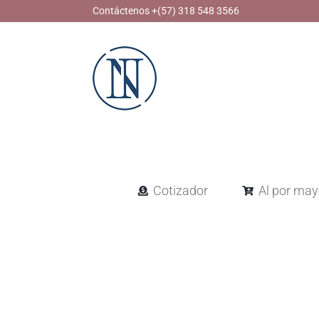
Skip
Contáctenos +(57) 318 548 3566
to
content
Cotizador
Al por may