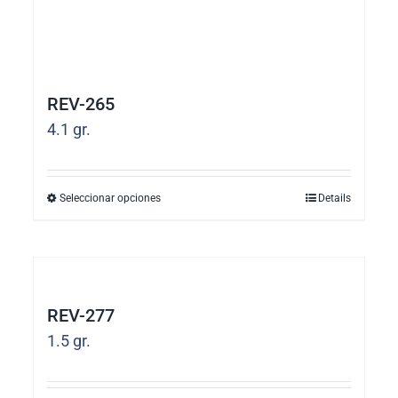
REV-265
4.1
gr.
Seleccionar opciones
Details
Este
producto
tiene
múltiples
REV-277
variantes.
1.5
gr.
Las
opciones