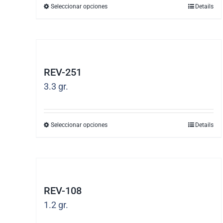
se
Seleccionar opciones
Details
Este
pueden
producto
elegir
tiene
en
múltiples
la
REV-251
variantes.
página
3.3
gr.
Las
de
opciones
producto
se
Seleccionar opciones
Details
Este
pueden
producto
elegir
tiene
en
múltiples
la
REV-108
variantes.
página
1.2
gr.
Las
de