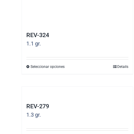
REV-324
1.1
gr.
Seleccionar opciones
Details
Este
producto
tiene
múltiples
REV-279
variantes.
1.3
gr.
Las
opciones