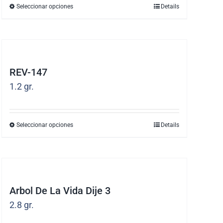
se
Seleccionar opciones
Details
Este
pueden
producto
elegir
tiene
en
múltiples
la
REV-147
variantes.
página
1.2
gr.
Las
de
opciones
producto
se
Seleccionar opciones
Details
Este
pueden
producto
elegir
tiene
en
múltiples
la
Arbol De La Vida Dije 3
variantes.
página
2.8
gr.
Las
de