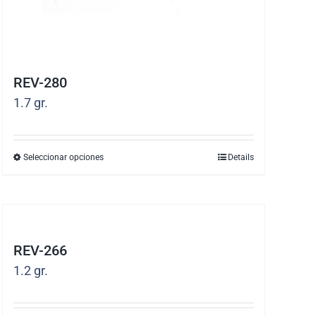
REV-280
1.7
gr.
Seleccionar opciones
Details
Este
producto
tiene
múltiples
REV-266
variantes.
1.2
gr.
Las
opciones