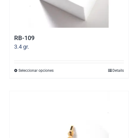
página
de
producto
RB-109
3.4
gr.
Seleccionar opciones
Details
Este
producto
tiene
múltiples
variantes.
Las
opciones