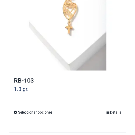
se
pueden
elegir
en
la
página
de
producto
RB-103
1.3
gr.
Seleccionar opciones
Details
Este
producto
tiene