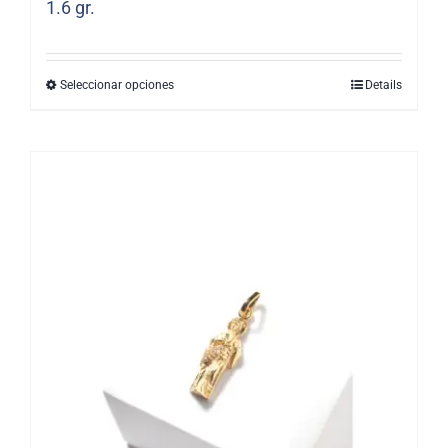
1.6
gr.
Seleccionar opciones
Details
Este
producto
tiene
múltiples
variantes.
Las
opciones
se
pueden
elegir
en
la