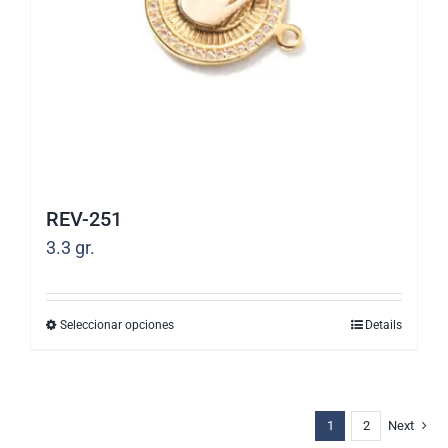
elegir
en
la
página
de
producto
REV-251
3.3
gr.
Seleccionar opciones
Details
Este
producto
tiene
múltiples
1
2
Next