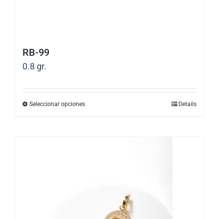
página
de
producto
RB-99
0.8
gr.
Seleccionar opciones
Details
Este
producto
tiene
múltiples
variantes.
Las
opciones
se