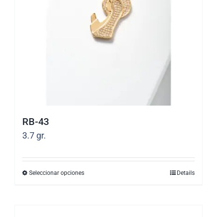
pueden
elegir
en
la
página
de
producto
RB-43
3.7
gr.
Seleccionar opciones
Details
Este
producto
tiene