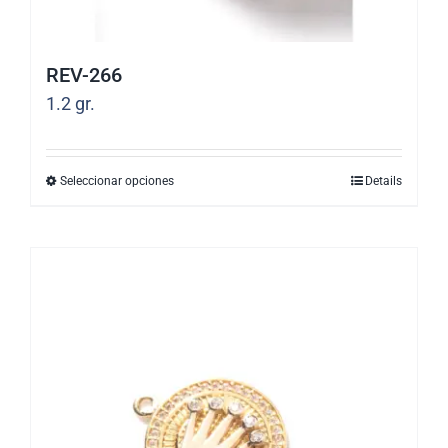
de
producto
REV-266
1.2
gr.
Seleccionar opciones
Details
Este
producto
tiene
múltiples
variantes.
Las
opciones
se
pueden