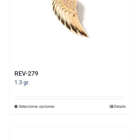
pueden
elegir
en
la
página
de
producto
REV-279
1.3
gr.
Seleccionar opciones
Details
Este
producto
tiene
múltiples