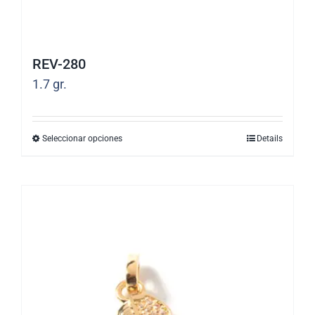
de
producto
REV-280
1.7
gr.
Seleccionar opciones
Details
Este
producto
tiene
múltiples
variantes.
Las
opciones
se