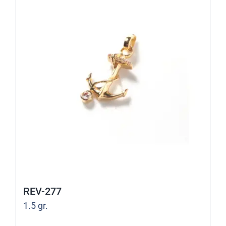
variantes.
Las
opciones
se
pueden
elegir
en
la
página
de
producto
REV-277
1.5
gr.