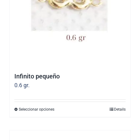
pueden
elegir
en
la
página
de
producto
Infinito pequeño
0.6
gr.
Seleccionar opciones
Details
Este
producto
tiene