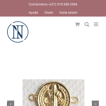
Skip
Contáctenos +(57) 318 548 3566
to
Ayuda
Únete
Inicia sesión
content