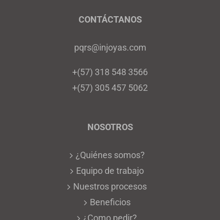
de
CONTÁCTANOS
producto
pqrs@injoyas.com
+(57) 318 548 3566
+(57) 305 457 5062
NOSOTROS
¿Quiénes somos?
Equipo de trabajo
Nuestros procesos
Beneficios
¿Como pedir?