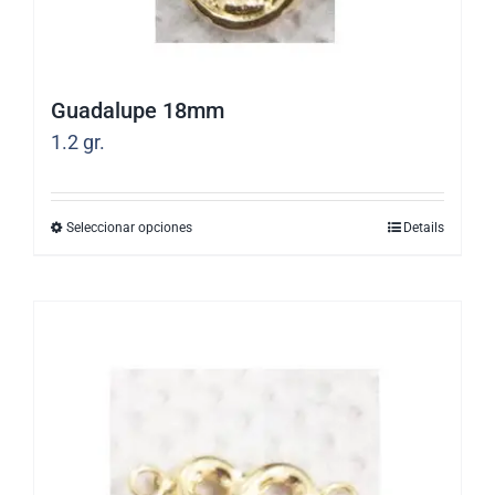
página
de
producto
Guadalupe 18mm
1.2
gr.
Seleccionar opciones
Details
Este
producto
tiene
múltiples
variantes.
Las
opciones
se