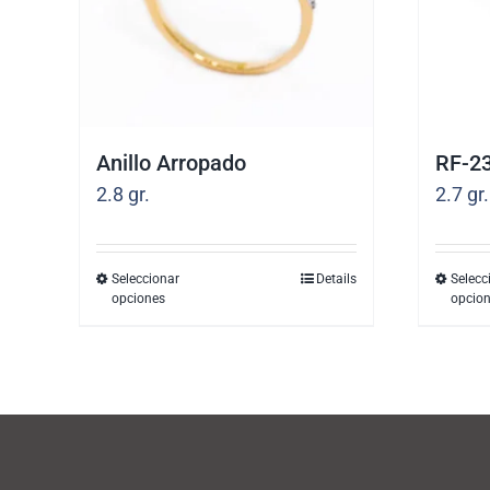
Anillo Arropado
RF-2
2.8
gr.
2.7
gr.
Seleccionar
Details
Selecc
Este
opciones
opcio
producto
tiene
múltiples
variantes.
Las