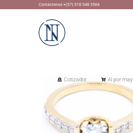
Skip
Contáctenos +(57) 318 548 3566
to
content
Cotizador
Al por may