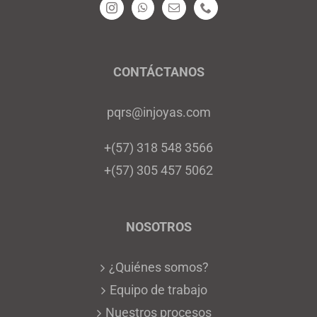
la
página
de
CONTÁCTANOS
producto
pqrs@injoyas.com
+(57) 318 548 3566
+(57) 305 457 5062
NOSOTROS
¿Quiénes somos?
Equipo de trabajo
Nuestros procesos