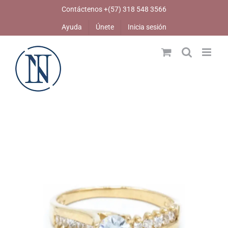
Skip
Contáctenos +(57) 318 548 3566
to
Ayuda
Únete
Inicia sesión
content