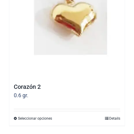
opciones
se
pueden
elegir
en
la
página
de
producto
Corazón 2
0.6
gr.
Seleccionar opciones
Details
Este
producto