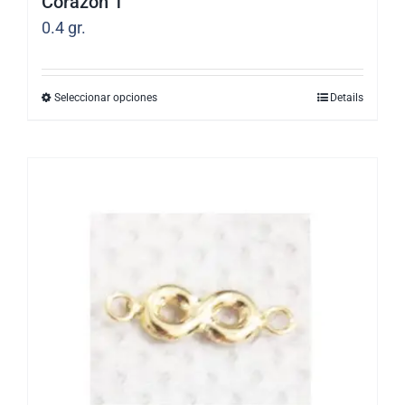
Corazón 1
0.4
gr.
Seleccionar opciones
Details
Este
producto
tiene
múltiples
variantes.
Las
opciones
se
pueden
elegir
en