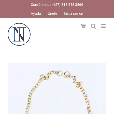
Skip
Contáctenos +(57) 318 548 3566
to
Ayuda
Únete
Inicia sesión
content