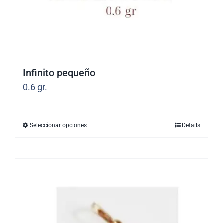
la
página
de
producto
Infinito pequeño
0.6
gr.
Seleccionar opciones
Details
Este
producto
tiene
múltiples
variantes.
Las