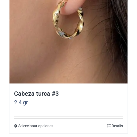
Cabeza turca #3
2.4
gr.
Seleccionar opciones
Details
Este