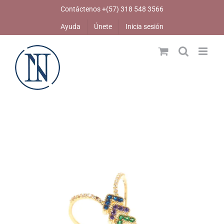
Skip
Contáctenos +(57) 318 548 3566
to
Ayuda
Únete
Inicia sesión
content