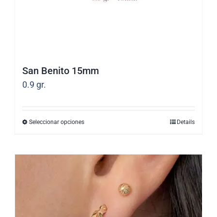
la
página
de
producto
San Benito 15mm
0.9
gr.
Seleccionar opciones
Details
Este
producto
tiene
múltiples
variantes.
Las