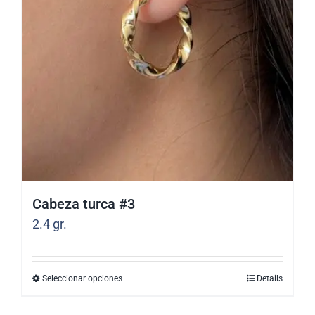
opciones
se
pueden
elegir
en
la
página
de
producto
Cabeza turca #3
2.4
gr.
Seleccionar opciones
Details
Este
producto