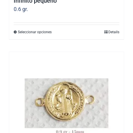
Infinito pequeño
0.6
gr.
Seleccionar opciones
Details
Este
producto
tiene
múltiples
variantes.
Las
opciones
se
pueden
elegir
en