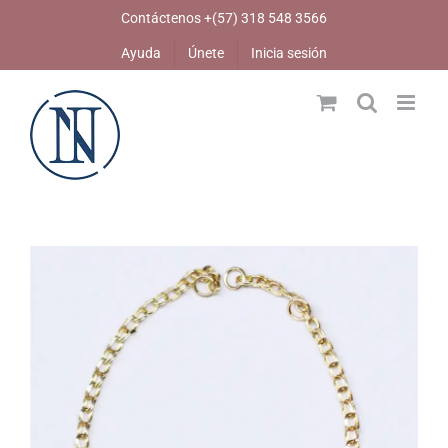
Skip
Contáctenos +(57) 318 548 3566
to
Ayuda
Únete
Inicia sesión
content