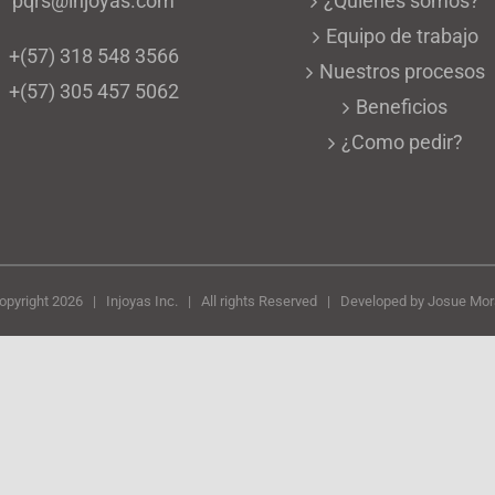
pqrs@injoyas.com
¿Quiénes somos?
Equipo de trabajo
+(57) 318 548 3566
Nuestros procesos
+(57) 305 457 5062
Beneficios
¿Como pedir?
opyright
2026 | Injoyas Inc. | All rights Reserved | Developed by
Josue Mor