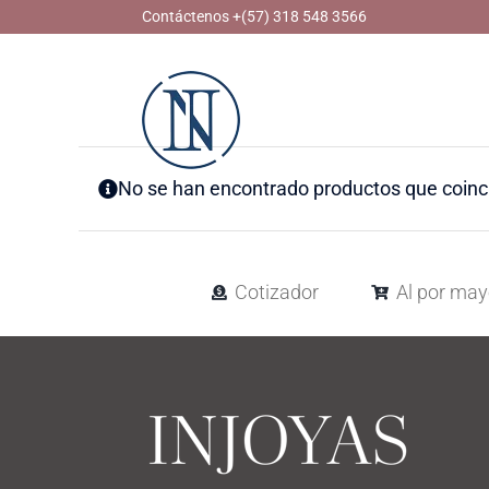
Skip
Contáctenos +(57) 318 548 3566
to
content
No se han encontrado productos que coinci
Cotizador
Al por may