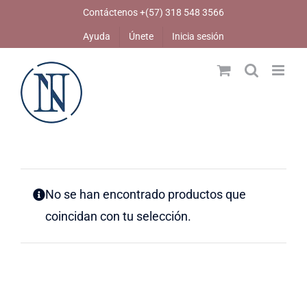
Skip
Contáctenos +(57) 318 548 3566
to
Ayuda
Únete
Inicia sesión
content
No se han encontrado productos que
coincidan con tu selección.