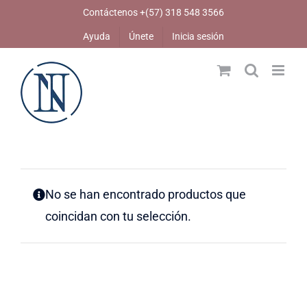
Skip
Contáctenos +(57) 318 548 3566
to
Ayuda
Únete
Inicia sesión
content
No se han encontrado productos que
coincidan con tu selección.