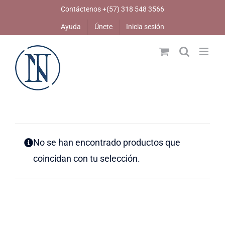
Skip
Contáctenos +(57) 318 548 3566
to
Ayuda
Únete
Inicia sesión
content
No se han encontrado productos que
coincidan con tu selección.