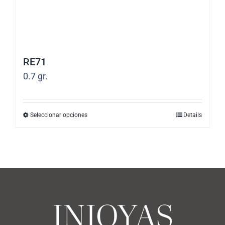
página
de
producto
RE71
0.7
gr.
Seleccionar opciones
Details
Este
producto
tiene
múltiples
variantes.
Las
opciones