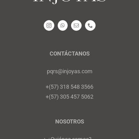
se
pueden
elegir
en
la
página
CONTÁCTANOS
de
pqrs@injoyas.com
producto
+(57) 318 548 3566
+(57) 305 457 5062
NOSOTROS