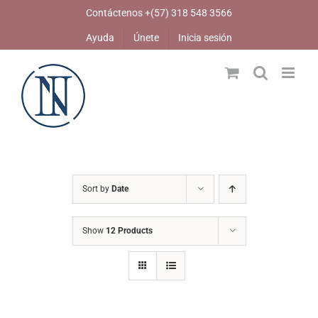
Skip
Contáctenos +(57) 318 548 3566
to
Ayuda
Únete
Inicia sesión
content
Sort by
Date
Show
12 Products