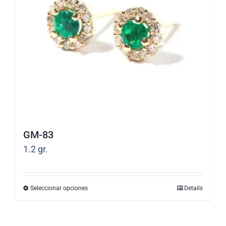
se
pueden
elegir
en
la
página
de
producto
GM-83
1.2
gr.
Seleccionar opciones
Details
Este
producto
tiene