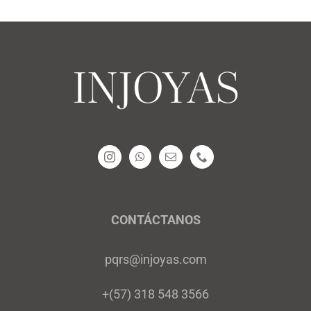
múltiples
variantes.
Las
opciones
se
pueden
elegir
en
la
página
CONTÁCTANOS
de
pqrs@injoyas.com
producto
+(57) 318 548 3566