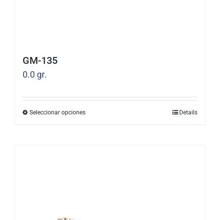
página
de
producto
GM-135
0.0
gr.
Seleccionar opciones
Details
Este
producto
tiene
múltiples
variantes.
Las
opciones