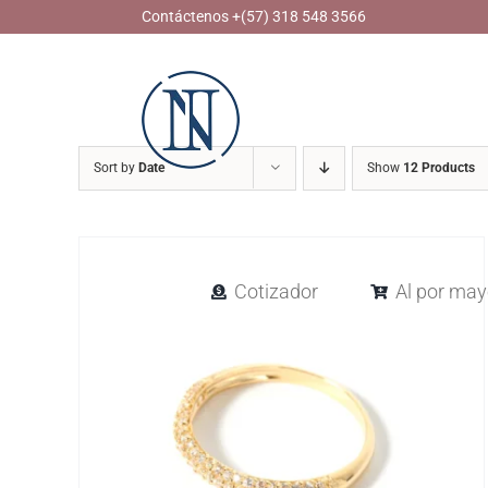
Skip
Contáctenos +(57) 318 548 3566
to
content
Sort by
Date
Show
12 Products
Cotizador
Al por may