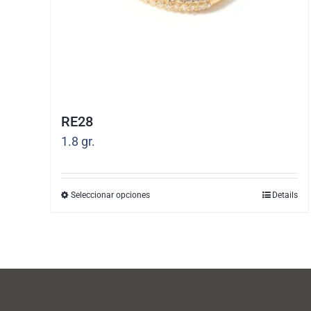
RE28
1.8
gr.
Seleccionar opciones
Details
Este
producto
tiene
múltiples
variantes.
Las